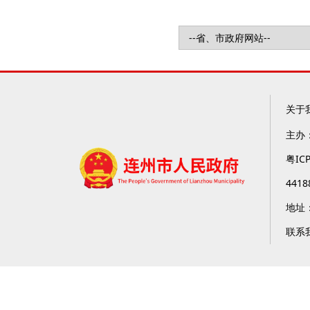
关于
主办
粤IC
4418
地址
联系我