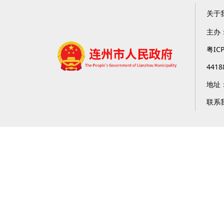
关于
主办
粤IC
4418
地址
联系我