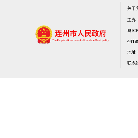
关于
主办
粤IC
4418
地址
联系我