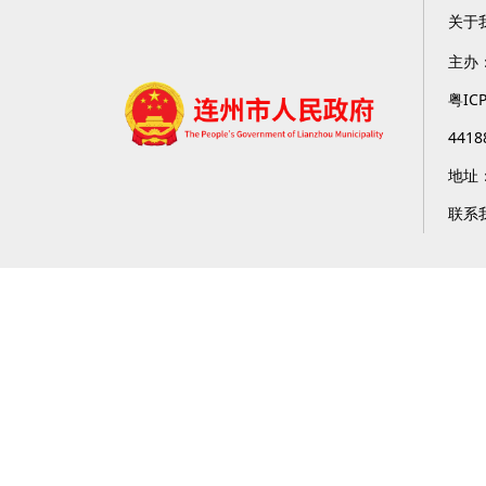
关于
主办
粤IC
4418
地址
联系我