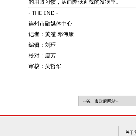
的用眼习惯，从而降低近视的发病率。
- THE END -
连州市融媒体中心
记者：黄滢 邓伟康
编辑：刘珏
校对：唐芳
审核：吴哲华
关于