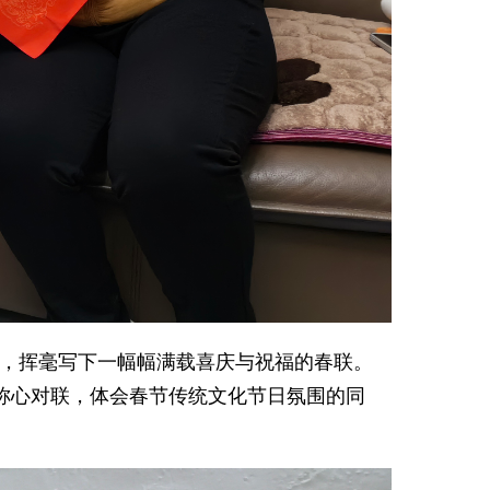
，挥毫写下一幅幅满载喜庆与祝福的春联。
获称心对联，体会春节传统文化节日氛围的同