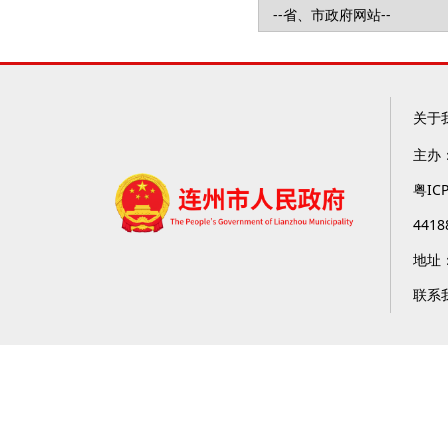
关于
主办
粤IC
4418
地址
联系我