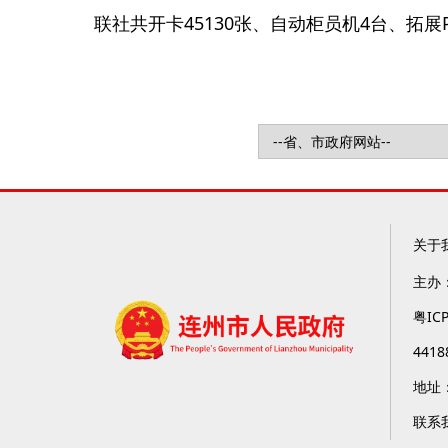
45130
4
联社共开卡
张、自动柜员机
台、拓展
关于
主办
粤IC
4418
地址
联系我