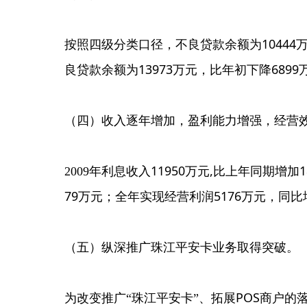
10444
按照四级分类口径，不良贷款余额为
13973
6899
良贷款余额为
万元，比年初下降
（四）收入逐年增加，盈利能力增强，经营
11950
,
1
2009
年利息收入
万元
比上年同期增加
79
5176
万元；全年实现经营利润
万元，同比
（五）纵深推广珠江平安卡业务取得突破。
POS
为改变推广“珠江平安卡”、拓展
商户的