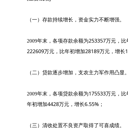
（一）存款持续增长，资金实力不断增强。
253357
2009
年末，各项存款余额为
万元，比
222609
28189
1
万元，比年初增加
万元，增长
（二）贷款逐步增加，支农主力军作用凸显
175533
2009
年末，各项贷款余额为
万元，比
4428
6.55%
年初增加
万元，增长
；
（三）清收处置不良资产取得了可喜成绩。