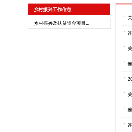
乡村振兴工作信息
关
乡村振兴及扶贫资金项目...
连
连
关
连
连