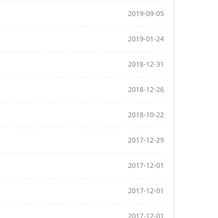
2019-09-05
2019-01-24
2018-12-31
2018-12-26
2018-10-22
2017-12-29
2017-12-01
2017-12-01
2017-12-01