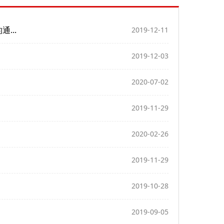
...
2019-12-11
2019-12-03
2020-07-02
2019-11-29
2020-02-26
2019-11-29
2019-10-28
2019-09-05