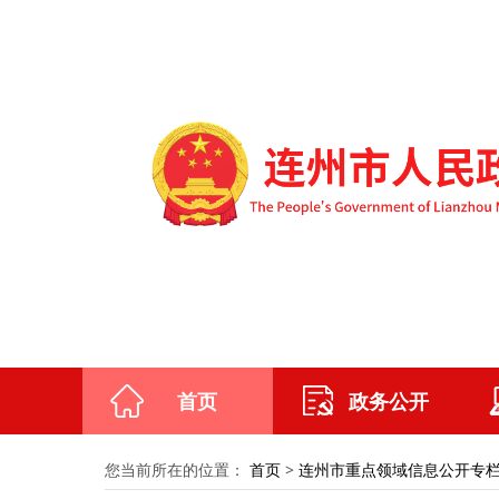
首页
政务公开
您当前所在的位置：
首页
>
连州市重点领域信息公开专