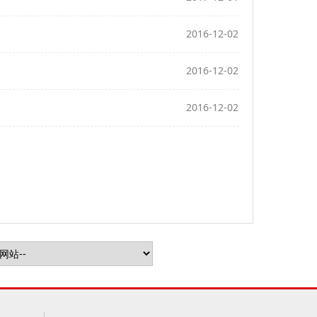
2016-12-02
2016-12-02
2016-12-02