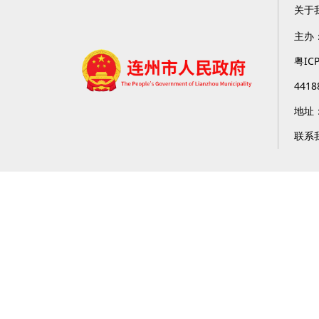
关于
主办
粤IC
4418
地址
联系我