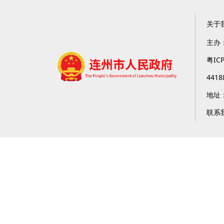
关于
主办
粤IC
4418
地址
联系我