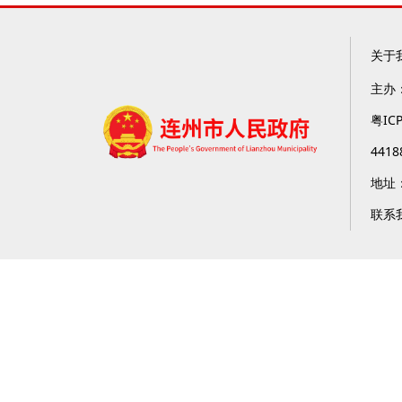
关于
主办
粤IC
4418
地址
联系我