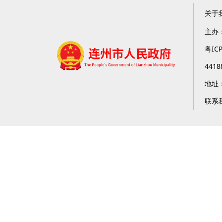
关于
主办
粤IC
4418
地址
联系我