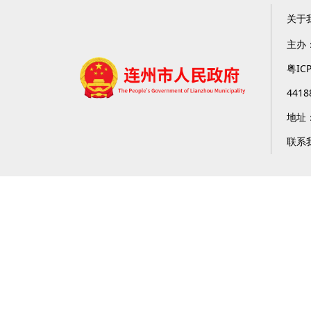
关于
主办
粤IC
4418
地址
联系我