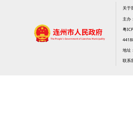
关于
主办
粤IC
4418
地址
联系我