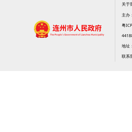
关于
主办
粤IC
4418
地址
联系我