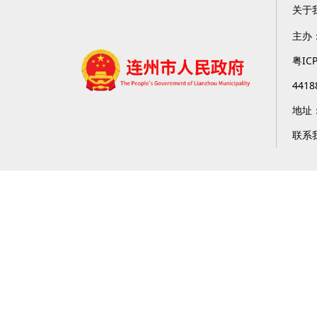
关于
主办
粤IC
4418
地址
联系我