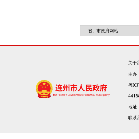
关于
主办
粤IC
4418
地址
联系我