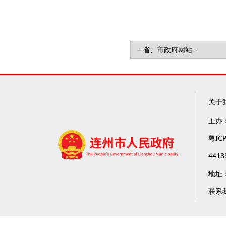
关于
主办
粤IC
4418
地址
联系我