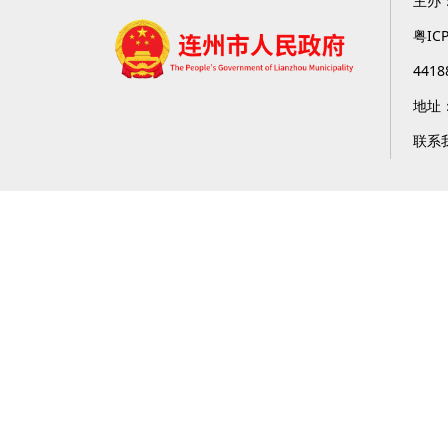
主办
粤IC
4418
地址
联系我