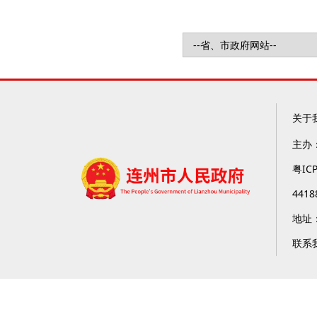
关于
主办
粤IC
4418
地址
联系我