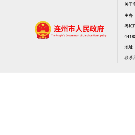
关于
主办
粤IC
4418
地址
联系我