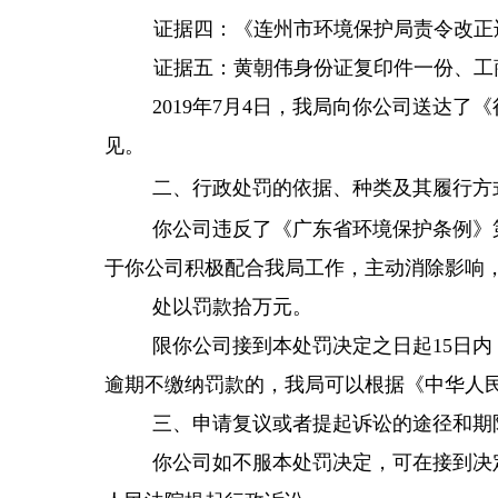
证据四：《连州市环境保护局责令改正
证据五：黄朝伟身份证复印件一份、工
年
月
日，我局向你
公司
送达了《
201
9
7
4
见。
二、行政处罚的依据、种类及其履行方
你公司
违反了
《
广东省环境保护条例
》
于你公司积极配合我局工作，主动消除影响
处以
罚款拾万元。
限
你公司
接到本处罚决定之日起
15日
逾期不缴纳罚款的，我局可以根据《中华人
三、申请复议或者提起诉讼的途径和期
你公司
如不服本处罚决定，可在接到决