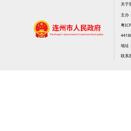
关于
主办
粤IC
4418
地址
联系我