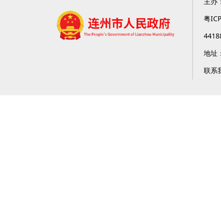
主办
粤IC
4418
地址
联系我