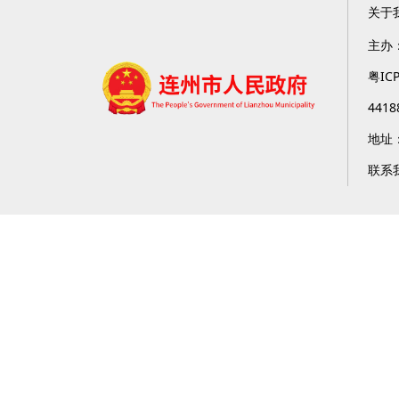
关于
主办
粤IC
4418
地址
联系我